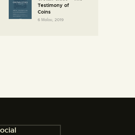
Testimony of
Coins
6 Μαΐου, 2019
ocial