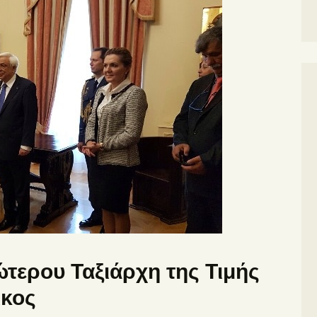
ΦΊΛΟΙ ΜΑΕ
ερου Ταξιάρχη της Τιμής
ικος